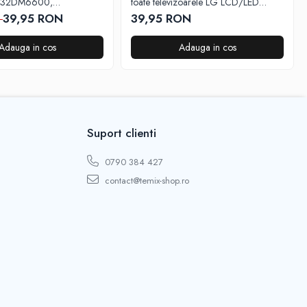
 32DM6600,
toate televizoarele LG LCD/LED
 50DM760, butoane
Smart, TEMIX®, baterii incluse
39,95 RON
39,95 RON
N
tube, Netflix, Prime
®, baterii incluse
Adauga in cos
Adauga in cos
Suport clienti
0790 384 427
contact@temix-shop.ro