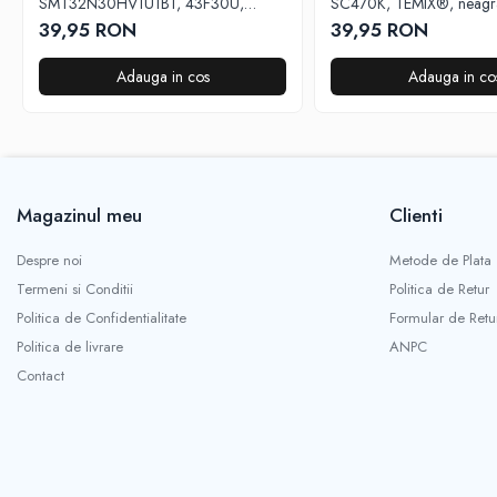
SMT32N30HV1U1B1, 43F30U,
SC470K, TEMIX®, neagra,
butoane dedicate Youtube si Netflix,
incluse
39,95 RON
39,95 RON
TEMIX®, baterii incluse
Adauga in cos
Adauga in co
Magazinul meu
Clienti
Despre noi
Metode de Plata
Termeni si Conditii
Politica de Retur
Politica de Confidentialitate
Formular de Retu
Politica de livrare
ANPC
Contact