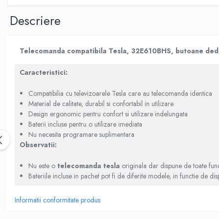
Telecomenzi Telefunken
Descriere
Telecomenzi Telefunken
Telecomenzi Teletech
Telecomanda compatibila Tesla, 32E610BHS, butoane dedica
Telecomenzi Tesla
Telecomenzi Toshiba
Caracteristici:
Telecomenzi Utok
Compatibilia cu televizoarele Tesla care au telecomanda identica
Telecomenzi Vestel
Material de calitate, durabil si confortabil in utilizare
Telecomenzi Vortex
Design ergonomic pentru confort si utilizare indelungata
Baterii incluse pentru o utilizare imediata
Telecomenzi Watson
Nu necesita programare suplimentara
Telecomenzi Wellington
Observatii:
Telecomenzi Westwood
Nu este o
telecomanda tesla
originala dar dispune de toate funct
Telecomenzi Decodor
Bateriile incluse in pachet pot fi de diferite modele, in functie de disp
Informatii conformitate produs