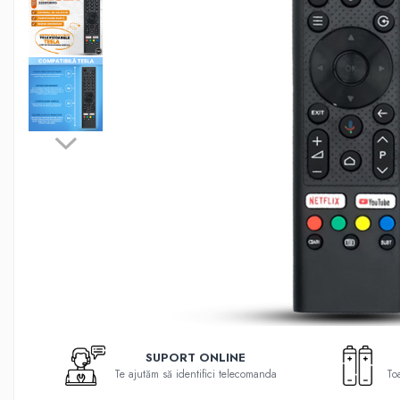
Telecomenzi Hyundai
Telecomenzi JVC
Telecomenzi Luxor
Telecomenzi Metz
Telecomenzi Nei
Telecomenzi Orion
Telecomenzi Panasonic
Telecomenzi Philips
Telecomenzi Schneider
Telecomenzi Sharp
Telecomenzi Smart-Tech
Telecomenzi Sony
Telecomenzi Star-Light
SUPORT ONLINE
Te ajutăm să identifici telecomanda
Toa
Telecomenzi TCL