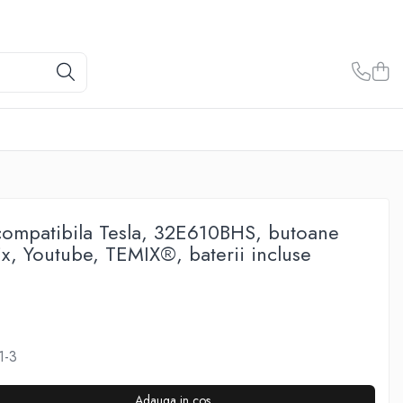
ompatibila Tesla, 32E610BHS, butoane
ix, Youtube, TEMIX®, baterii incluse
1-3
Adauga in cos