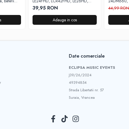
 baterii
LE24FHD, LCR42FHD, LE26HD,
24DM660,
TEMIX® neagra, baterii incluse
40DM6600,
39,95 RON
44,99 RO
dedicate You
Video, TEMIX
s
Adauga in cos
Date comerciale
ECLIPSA MUSIC EVENTS
J39/26/2024
r
49394854
Strada Libertatii nr. 57
Suraia, Vrancea