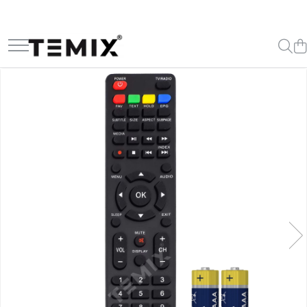
Telecomenzi TV
Telecomenzi Lg
Telecomenzi Samsung
Telecomenzi Akai
Telecomenzi Allview
Telecomenzi Blaupunkt
Telecomenzi Diamant
Telecomenzi Exclusiv
Telecomenzi Finlux
Telecomenzi Hisense
Telecomenzi Hitachi
Telecomenzi Horizon
Telecomenzi Hyundai