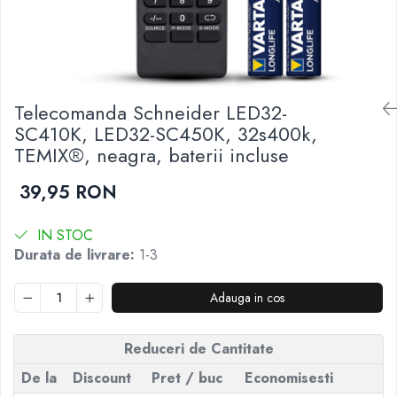
Telecomenzi JVC
Telecomenzi Luxor
Telecomenzi Metz
Telecomenzi Nei
Telecomanda Schneider LED32-
SC410K, LED32-SC450K, 32s400k,
Telecomenzi Orion
TEMIX®, neagra, baterii incluse
Telecomenzi Panasonic
Telecomenzi Philips
39,95 RON
Telecomenzi Schneider
IN STOC
Telecomenzi Sharp
Durata de livrare:
1-3
Telecomenzi Smart-Tech
Telecomenzi Sony
Adauga in cos
Telecomenzi Star-Light
Reduceri de Cantitate
Telecomenzi TCL
Telecomenzi Telefunken
De la
Discount
Pret
/ buc
Economisesti