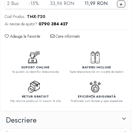
Telecomenzi Telefunken
+
2
Buc
-15%
33,96 RON
11,99 RON
Telecomenzi Teletech
Cod Produs:
TMX-720
Telecomenzi Tesla
Ai nevoie de ajutor?
0790 384 427
Telecomenzi Toshiba
Adauga la Favorite
Cere informatii
Telecomenzi Utok
Telecomenzi Vestel
Telecomenzi Vortex
Telecomenzi Watson
SUPORT ONLINE
BATERII INCLUSE
Te ajutăm să identifici telecomanda
Toate telecomenzile vin insoțite de baterii
Telecomenzi Wellington
Telecomenzi Westwood
RETUR GRATUIT
EFICIENȚĂ ASIGURATĂ
Poți returna produsul în maxim 14 zile
Produsele sunt testate și apoi expediate
Descriere