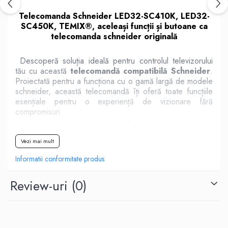
Telecomanda Schneider LED32-SC410K, LED32-
SC450K, TEMIX®, aceleași funcții și butoane ca
telecomanda schneider originală
Descoperă soluția ideală pentru controlul televizorului
tău cu această
telecomandă compatibilă Schneider
.
Proiectată pentru a funcționa cu o gamă largă de modele
schneider, această telecomandă îți oferă toate funcțiile
esențiale pentru o experiență de vizionare fără
compromisuri.
Caracteristici cheie:
Vezi mai mult
Compatibilitate extinsă
: Funcționează cu majoritatea
Informatii conformitate produs
modelelor de televizoare Schneider, asigurând o
performanță constantă și eficientă.
Review-uri
(0)
Design ergonomic
: Formă confortabilă și butoane bine
poziționate pentru o utilizare ușoară și intuitivă.
Funcționalitate completă
: Acces rapid la funcțiile