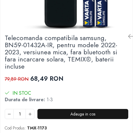
Telecomenzi JVC
Telecomenzi Luxor
Telecomenzi Metz
Telecomenzi Nei
Telecomanda compatibila samsung,
BN59-01432A-IR, pentru modele 2022-
Telecomenzi Orion
2023, versiunea mica, fara bluetooth si
Telecomenzi Panasonic
fara incarcare solara, TEMIX®, baterii
Telecomenzi Philips
incluse
Telecomenzi Schneider
68,49 RON
79,89 RON
Telecomenzi Sharp
Telecomenzi Smart-Tech
IN STOC
Telecomenzi Sony
Durata de livrare:
1-3
Telecomenzi Star-Light
Adauga in cos
Telecomenzi TCL
Telecomenzi Telefunken
Cod Produs:
TMX-1173