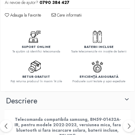
Telecomenzi Telefunken
Ai nevoie de ajutor?
0790 384 427
Telecomenzi Teletech
Adauga la Favorite
Cere informatii
Telecomenzi Tesla
Telecomenzi Toshiba
Telecomenzi Utok
SUPORT ONLINE
BATERII INCLUSE
Telecomenzi Vestel
Te ajutăm să identifici telecomanda
Toate telecomenzile vin insoțite de baterii
Telecomenzi Vortex
Telecomenzi Watson
Telecomenzi Wellington
RETUR GRATUIT
EFICIENȚĂ ASIGURATĂ
Poți returna produsul în maxim 14 zile
Produsele sunt testate și apoi expediate
Telecomenzi Westwood
Descriere
Telecomanda compatibila samsung, BN59-01432A-
IR, pentru modele 2022-2023, versiunea mica, fara
bluetooth si fara incarcare solara, baterii incluse
,