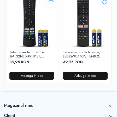
Telecomanda Smart Tech,
Telecomanda Schneider,
SMT32N30HV1U1B1,
LED32-SC470K, TEMIX®,
43F30U, butoane dedicate
neagra, baterii incluse
39,95 RON
39,95 RON
Youtube si Netflix, TEMIX®,
baterii incluse
Adauga in cos
Adauga in cos
Magazinul meu
Clienti