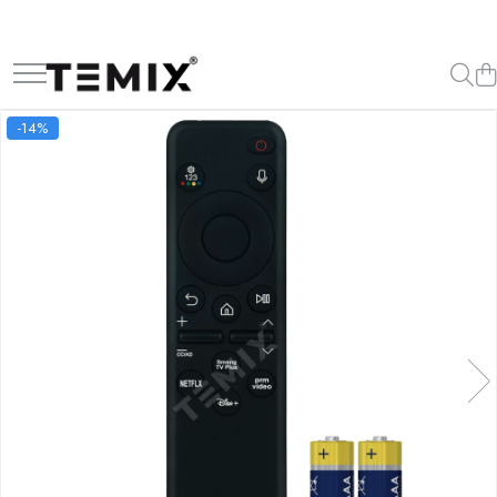
Telecomenzi TV
Telecomenzi Lg
-14%
Telecomenzi Samsung
Telecomenzi Akai
Telecomenzi Allview
Telecomenzi Blaupunkt
Telecomenzi Diamant
Telecomenzi Exclusiv
Telecomenzi Finlux
Telecomenzi Hisense
Telecomenzi Hitachi
Telecomenzi Horizon
Telecomenzi Hyundai