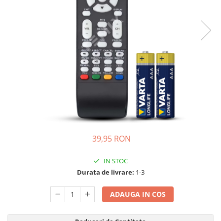
Telecomenzi JVC
Telecomenzi Luxor
Telecomenzi Metz
Telecomenzi Nei
Telecomenzi Orion
Telecomenzi Panasonic
Telecomenzi Philips
Telecomenzi Schneider
Telecomenzi Sharp
39,95 RON
Telecomenzi Smart-Tech
IN STOC
Telecomenzi Sony
Durata de livrare:
1-3
Telecomenzi Star-Light
ADAUGA IN COS
Telecomenzi TCL
Telecomenzi Telefunken