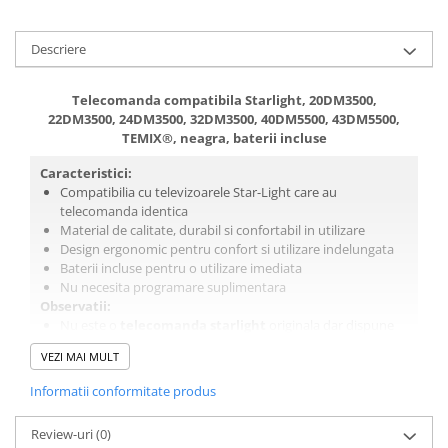
Descriere
Telecomanda compatibila Starlight, 20DM3500,
22DM3500, 24DM3500, 32DM3500, 40DM5500, 43DM5500,
TEMIX®, neagra, baterii incluse
Caracteristici:
Compatibilia cu televizoarele Star-Light care au
telecomanda identica
Material de calitate, durabil si confortabil in utilizare
Design ergonomic pentru confort si utilizare indelungata
Baterii incluse pentru o utilizare imediata
Nu necesita programare suplimentara
Observatii:
Nu este o
telecomanda starlight
originala dar dispune
de toate functiile si butoanele celei originale.
VEZI MAI MULT
Bateriile incluse in pachet pot fi de diferite modele, in
functie de disponibilitatea din stoc.
Informatii conformitate produs
Review-uri
(0)