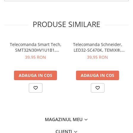
PRODUSE SIMILARE
Telecomanda Smart Tech,
Telecomanda Schneider,
SMT32N30HV1U1B1,
LED32-SC470K, TEMIX®,
43F30U, butoane dedicate
neagra, baterii incluse
39,95 RON
39,95 RON
Youtube si Netflix, TEMIX®,
baterii incluse
ADAUGA IN COS
ADAUGA IN COS
MAGAZINUL MEU
CLIENTI