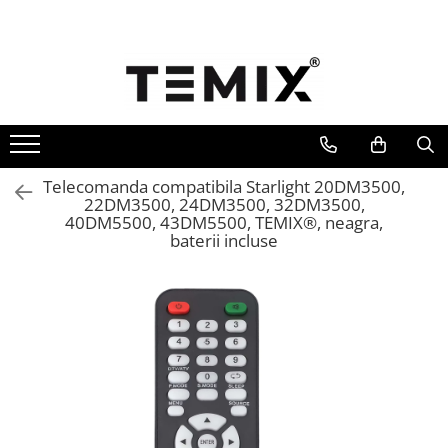
Telecomenzi TV
Telecomenzi Lg
Telecomenzi Samsung
Telecomenzi Akai
Telecomanda compatibila Starlight 20DM3500,
Telecomenzi Allview
22DM3500, 24DM3500, 32DM3500,
40DM5500, 43DM5500, TEMIX®, neagra,
Telecomenzi Blaupunkt
baterii incluse
Telecomenzi Diamant
Telecomenzi Exclusiv
Telecomenzi Finlux
Telecomenzi Hisense
Telecomenzi Hitachi
Telecomenzi Horizon
Telecomenzi Hyundai