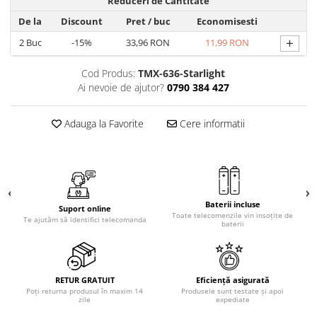
Reduceri de Cantitate
Telecomenzi Telefunken
De la
Discount
Pret
/ buc
Economisesti
Telecomenzi Teletech
+
2
Buc
-15%
33,96 RON
11,99 RON
Telecomenzi Tesla
Telecomenzi Toshiba
Cod Produs:
TMX-636-Starlight
Ai nevoie de ajutor?
0790 384 427
Telecomenzi Utok
Telecomenzi Vestel
Adauga la Favorite
Cere informatii
Telecomenzi Vortex
Telecomenzi Watson
Telecomenzi Wellington
Telecomenzi Westwood
Baterii incluse
Suport online
Toate telecomenzile vin insoțite de
Te ajutăm să identifici telecomanda
baterii
RETUR GRATUIT
Eficiență asigurată
Poți returna produsul în maxim 14
Produsele sunt testate și apoi
zile
expediate