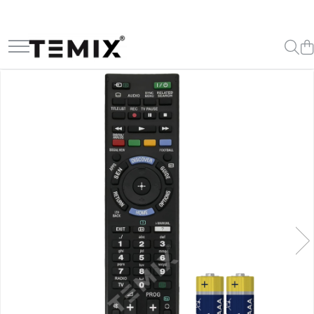
Telecomenzi TV
Telecomenzi Lg
Telecomenzi Samsung
Telecomenzi Akai
Telecomenzi Allview
Telecomenzi Blaupunkt
Telecomenzi Diamant
Telecomenzi Exclusiv
Telecomenzi Finlux
Telecomenzi Hisense
Telecomenzi Hitachi
Telecomenzi Horizon
Telecomenzi Hyundai