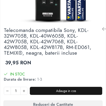
Telecomenzi JVC
Telecomenzi Luxor
Telecomenzi Metz
Telecomenzi Nei
Telecomanda compatibila Sony, KDL-
32W705B, KDL-40W605B, KDL-
Telecomenzi Orion
42W705B, KDL-42W706B, KDL-
Telecomenzi Panasonic
42W805B, KDL-42W817B, RM-ED061,
Telecomenzi Philips
TEMIX®, neagra, baterii incluse
Telecomenzi Schneider
39,95 RON
Telecomenzi Sharp
Telecomenzi Smart-Tech
IN STOC
Telecomenzi Sony
Durata de livrare:
1-3
Telecomenzi Star-Light
Adauga in cos
Telecomenzi TCL
Telecomenzi Telefunken
Reduceri de Cantitate