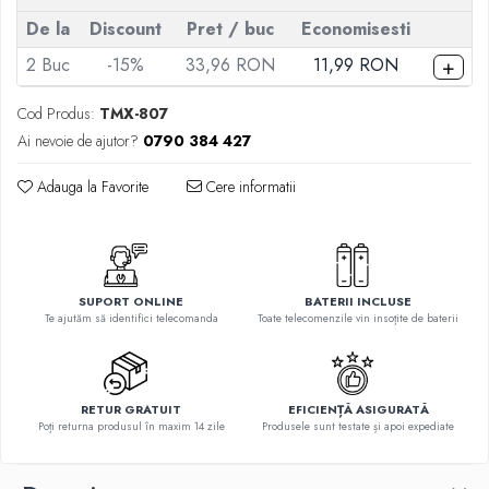
Telecomenzi Telefunken
De la
Discount
Pret
/ buc
Economisesti
Telecomenzi Teletech
+
2
Buc
-15%
33,96 RON
11,99 RON
Telecomenzi Tesla
Telecomenzi Toshiba
Cod Produs:
TMX-807
Ai nevoie de ajutor?
0790 384 427
Telecomenzi Utok
Telecomenzi Vestel
Adauga la Favorite
Cere informatii
Telecomenzi Vortex
Telecomenzi Watson
Telecomenzi Wellington
SUPORT ONLINE
BATERII INCLUSE
Telecomenzi Westwood
Te ajutăm să identifici telecomanda
Toate telecomenzile vin insoțite de baterii
RETUR GRATUIT
EFICIENȚĂ ASIGURATĂ
Poți returna produsul în maxim 14 zile
Produsele sunt testate și apoi expediate