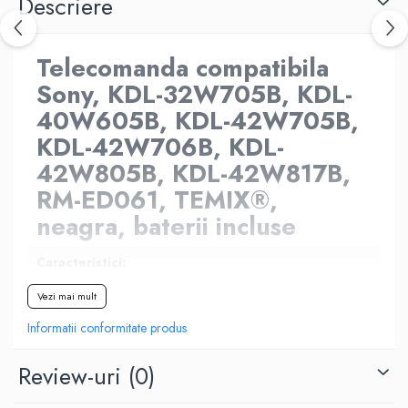
Descriere
Telecomanda compatibila
Sony, KDL-32W705B, KDL-
40W605B, KDL-42W705B,
KDL-42W706B, KDL-
42W805B, KDL-42W817B,
RM-ED061, TEMIX®,
neagra, baterii incluse
Caracteristici:
Vezi mai mult
Compatibilia cu televizoarele Sony care au telecomanda
identica
Informatii conformitate produs
Material de calitate, durabil si confortabil in utilizare
Design ergonomic pentru confort si utilizare indelungata
Review-uri
(0)
Baterii incluse pentru o utilizare imediata
Nu necesita programare suplimentara