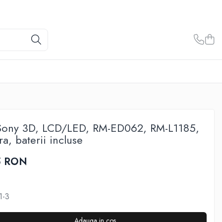
Sony 3D, LCD/LED, RM-ED062, RM-L1185,
, baterii incluse
5 RON
1-3
Adauga in cos