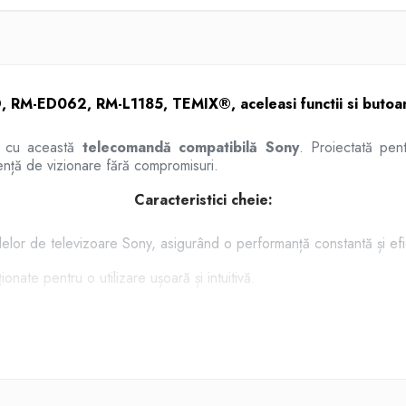
RM-ED062, RM-L1185, TEMIX®, aceleasi functii si butoan
ău cu această
telecomandă compatibilă Sony
. Proiectată pe
iență de vizionare fără compromisuri.
Caracteristici cheie:
elelor de televizoare Sony, asigurând o performanță constantă 
onate pentru o utilizare ușoară și intuitivă.
 navigare simplă prin meniuri și control precis al volumului și canale
pentru o utilizare de lungă durată.
De ce să alegi telecomanda TEMIX®?