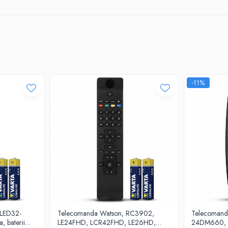
 accesează aplicațiile preferate cu o simplă apăsare de buton.
etare, fără setări complicate.
telecomanda originală, oferind funcționalitate similară.
Nu mai căuta!
-11%
e avantajele unei telecomenzi de calitate la un preț competiti
 LED32-
Telecomanda Watson, RC3902,
Telecomanda 
 baterii
LE24FHD, LCR42FHD, LE26HD,
24DM660,