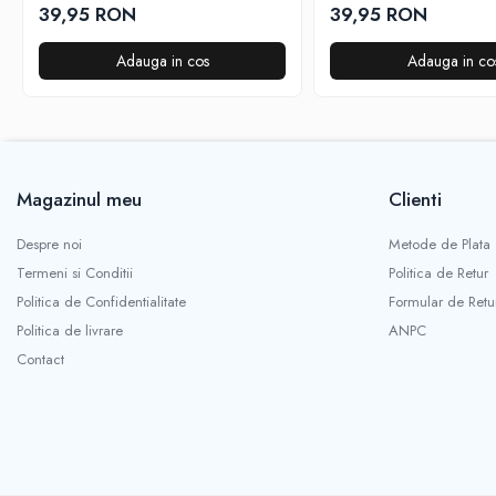
butoane dedicate Youtube si Netflix,
incluse
39,95 RON
39,95 RON
TEMIX®, baterii incluse
Adauga in cos
Adauga in co
Magazinul meu
Clienti
Despre noi
Metode de Plata
Termeni si Conditii
Politica de Retur
Politica de Confidentialitate
Formular de Retu
Politica de livrare
ANPC
Contact