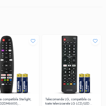
v. Comandă acum și îmbunătățește experiența de vizionare a
compatibila Starlight,
Telecomanda LG, compatibila cu
 32DM6600,
toate televizoarele LG LCD/LED