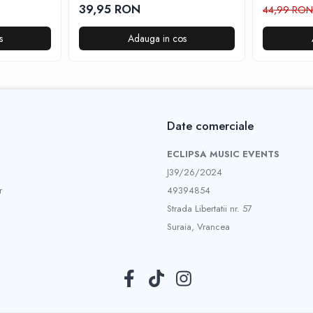
TEMIX® neagra, baterii incluse
40DM6600,
39,95 RON
44,99 RO
dedicate You
Video, TEMIX
s
Adauga in cos
Date comerciale
ECLIPSA MUSIC EVENTS
J39/26/2024
r
49394854
Strada Libertatii nr. 57
Suraia, Vrancea