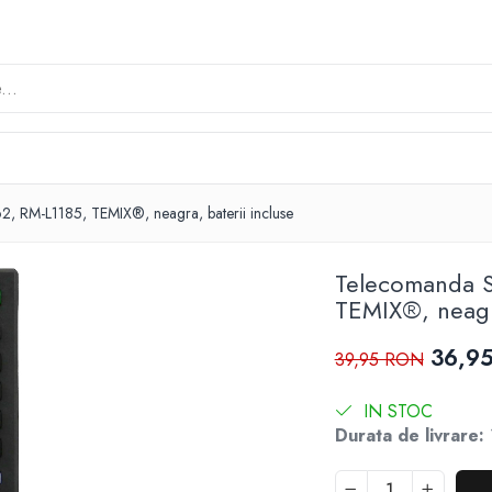
RM-L1185, TEMIX®, neagra, baterii incluse
Telecomanda 
TEMIX®, neagra
36,9
39,95 RON
IN STOC
Durata de livrare: