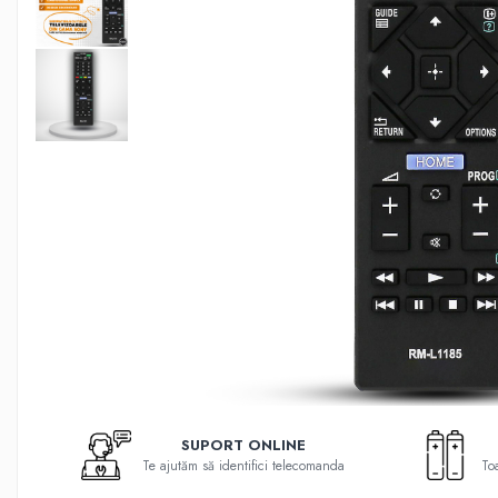
Telecomenzi Hyundai
Telecomenzi JVC
Telecomenzi Luxor
Telecomenzi Metz
Telecomenzi Nei
Telecomenzi Orion
Telecomenzi Panasonic
Telecomenzi Philips
Telecomenzi Schneider
Telecomenzi Sharp
Telecomenzi Smart-Tech
Telecomenzi Sony
Telecomenzi Star-Light
SUPORT ONLINE
Te ajutăm să identifici telecomanda
Toa
Telecomenzi TCL