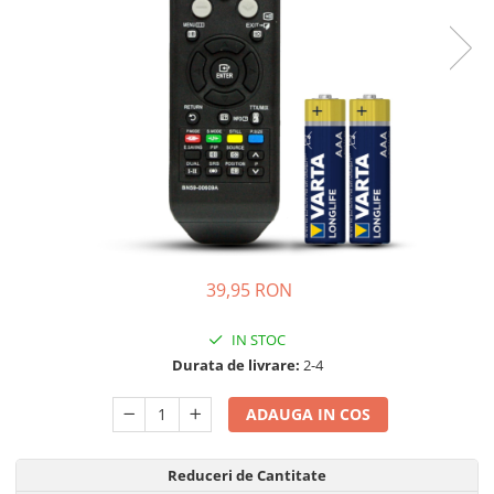
Telecomenzi JVC
Telecomenzi Luxor
Telecomenzi Metz
Telecomenzi Nei
Telecomenzi Orion
Telecomenzi Panasonic
Telecomenzi Philips
Telecomenzi Schneider
39,95 RON
Telecomenzi Sharp
Telecomenzi Smart-Tech
IN STOC
Durata de livrare:
2-4
Telecomenzi Sony
Telecomenzi Star-Light
ADAUGA IN COS
Telecomenzi TCL
Telecomenzi Telefunken
Reduceri de Cantitate