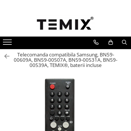
Telecomenzi TV
Telecomenzi Lg
Telecomenzi Samsung
Telecomenzi Akai
Telecomanda compatibila Samsung, BN59-
Telecomenzi Allview
00609A, BN59-00507A, BN59-00531A, BN59-
00539A, TEMIX®, baterii incluse
Telecomenzi Blaupunkt
Telecomenzi Diamant
Telecomenzi Exclusiv
Telecomenzi Finlux
Telecomenzi Hisense
Telecomenzi Hitachi
Telecomenzi Horizon
Telecomenzi Hyundai