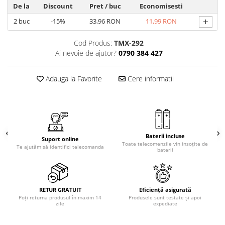
Telecomenzi Telefunken
De la
Discount
Pret
/ buc
Economisesti
Telecomenzi Teletech
+
2
buc
-15%
33,96 RON
11,99 RON
Telecomenzi Tesla
Cod Produs:
TMX-292
Telecomenzi Toshiba
Ai nevoie de ajutor?
0790 384 427
Telecomenzi Utok
Adauga la Favorite
Cere informatii
Telecomenzi Vestel
Telecomenzi Vortex
Telecomenzi Watson
Telecomenzi Wellington
Baterii incluse
Suport online
Telecomenzi Westwood
Toate telecomenzile vin insoțite de
Te ajutăm să identifici telecomanda
baterii
RETUR GRATUIT
Eficiență asigurată
Poți returna produsul în maxim 14
Produsele sunt testate și apoi
zile
expediate