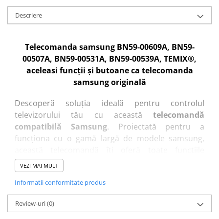
Descriere
Telecomanda samsung BN59-00609A, BN59-
00507A, BN59-00531A, BN59-00539A, TEMIX®,
aceleasi funcții și butoane ca telecomanda
samsung originală
Descoperă soluția ideală pentru controlul
televizorului tău cu această
telecomandă
compatibilă Samsung
. Proiectată pentru a
funcționa cu o gamă largă de modele samsung,
această telecomandă îți oferă toate funcțiile
esențiale pentru o experiență de vizionare fără
VEZI MAI MULT
compromisuri.
Informatii conformitate produs
Caracteristici cheie:
Review-uri
(0)
Compatibilitate extinsă
: Funcționează cu