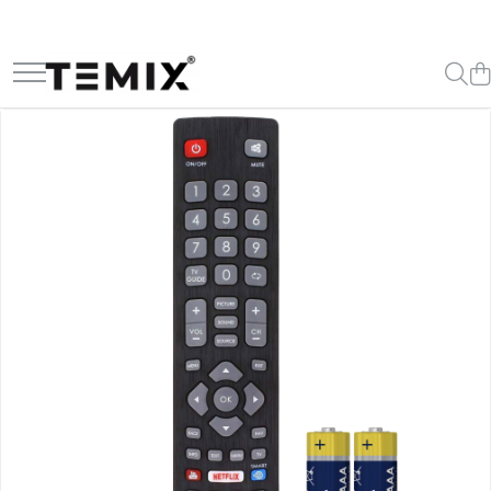
Telecomenzi TV
Telecomenzi Lg
Telecomenzi Samsung
Telecomenzi Akai
Telecomenzi Allview
Telecomenzi Blaupunkt
Telecomenzi Diamant
Telecomenzi Exclusiv
Telecomenzi Finlux
Telecomenzi Hisense
Telecomenzi Hitachi
Telecomenzi Horizon
Telecomenzi Hyundai