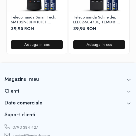
Telecomanda Smart Tech,
Telecomanda Schneider,
SMT32N30HV1U1B1,
LED32-SC470K, TEMIX®,
43F30U, butoane dedicate
neagra, baterii incluse
39,95 RON
39,95 RON
Youtube si Netflix, TEMIX®,
baterii incluse
Adauga in cos
Adauga in cos
Magazinul meu
Clienti
Date comerciale
Suport clienti
0790 384 427
contact@temix-shop.ro