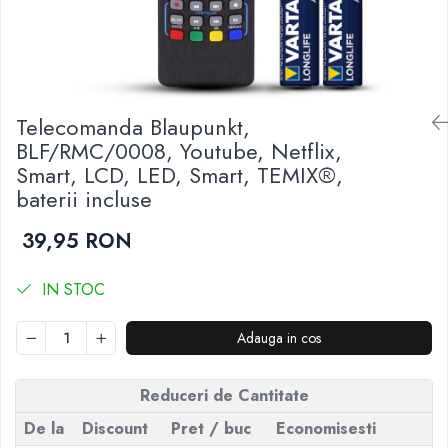
Telecomenzi JVC
Telecomenzi Luxor
Telecomenzi Metz
Telecomenzi Nei
Telecomanda Blaupunkt,
BLF/RMC/0008, Youtube, Netflix,
Telecomenzi Orion
Smart, LCD, LED, Smart, TEMIX®,
Telecomenzi Panasonic
baterii incluse
Telecomenzi Philips
39,95 RON
Telecomenzi Schneider
Telecomenzi Sharp
IN STOC
Telecomenzi Smart-Tech
Telecomenzi Sony
Adauga in cos
Telecomenzi Star-Light
Telecomenzi TCL
Reduceri de Cantitate
Telecomenzi Telefunken
De la
Discount
Pret
/ buc
Economisesti