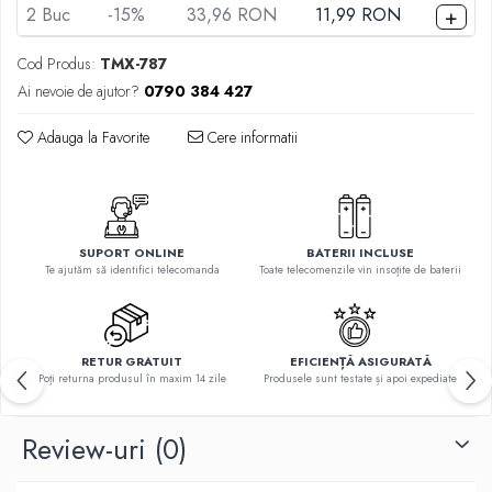
Telecomenzi Telefunken
+
2
Buc
-15%
33,96 RON
11,99 RON
Telecomenzi Teletech
Cod Produs:
TMX-787
Telecomenzi Tesla
Ai nevoie de ajutor?
0790 384 427
Telecomenzi Toshiba
Adauga la Favorite
Cere informatii
Telecomenzi Utok
Telecomenzi Vestel
Telecomenzi Vortex
Telecomenzi Watson
SUPORT ONLINE
BATERII INCLUSE
Te ajutăm să identifici telecomanda
Toate telecomenzile vin insoțite de baterii
Telecomenzi Wellington
Telecomenzi Westwood
RETUR GRATUIT
EFICIENȚĂ ASIGURATĂ
Poți returna produsul în maxim 14 zile
Produsele sunt testate și apoi expediate
Review-uri
(0)