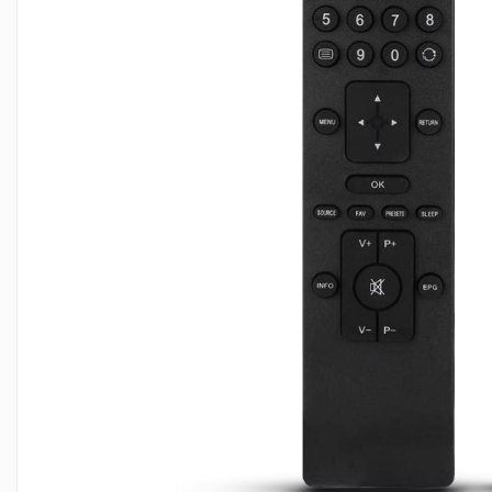
Telecomenzi Hyundai
Telecomenzi JVC
Telecomenzi Luxor
Telecomenzi Metz
Telecomenzi Nei
Telecomenzi Orion
Telecomenzi Panasonic
Telecomenzi Philips
Telecomenzi Schneider
Telecomenzi Sharp
Telecomenzi Smart-Tech
Telecomenzi Sony
Telecomenzi Star-Light
Telecomenzi TCL