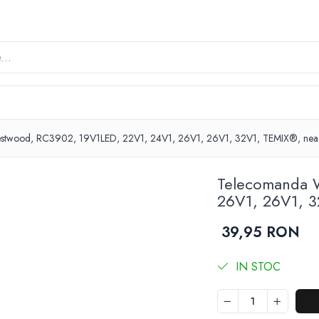
twood, RC3902, 19V1LED, 22V1, 24V1, 26V1, 26V1, 32V1, TEMIX®, neagra
Telecomanda 
26V1, 26V1, 32
39,95 RON
IN STOC