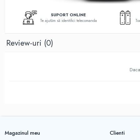
Telecomenzi Telefunken
Telecomenzi Telefunken
SUPORT ONLINE
Te ajutăm să identifici telecomanda
Toa
Telecomenzi Teletech
Telecomenzi Tesla
Review-uri
(0)
Telecomenzi Toshiba
Telecomenzi Utok
Telecomenzi Vestel
Daca 
Telecomenzi Vortex
Telecomenzi Watson
Telecomenzi Wellington
Telecomenzi Westwood
Telecomenzi Decodor
Magazinul meu
Clienti