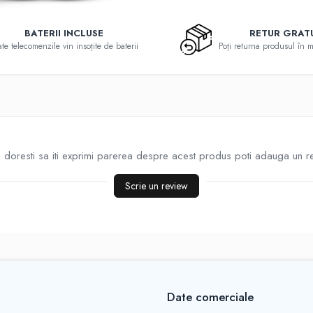
BATERII INCLUSE
RETUR GRAT
te telecomenzile vin insoțite de baterii
Poți returna produsul în 
doresti sa iti exprimi parerea despre acest produs poti adauga un r
Scrie un review
Date comerciale