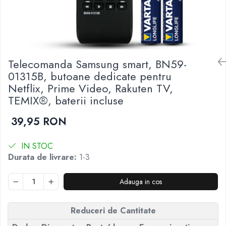
Telecomenzi JVC
Telecomenzi Luxor
Telecomenzi Metz
Telecomenzi Nei
Telecomanda Samsung smart, BN59-
01315B, butoane dedicate pentru
Telecomenzi Orion
Netflix, Prime Video, Rakuten TV,
Telecomenzi Panasonic
TEMIX®, baterii incluse
Telecomenzi Philips
39,95 RON
Telecomenzi Schneider
Telecomenzi Sharp
IN STOC
Telecomenzi Smart-Tech
Durata de livrare:
1-3
Telecomenzi Sony
Adauga in cos
Telecomenzi Star-Light
Telecomenzi TCL
Reduceri de Cantitate
Telecomenzi Telefunken