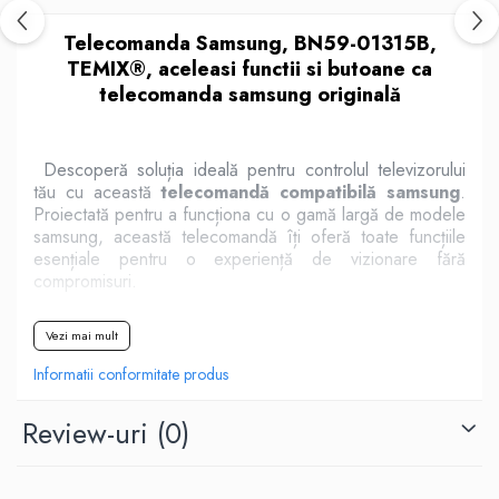
Telecomanda Samsung, BN59-01315B,
TEMIX®, aceleasi functii si butoane ca
telecomanda samsung originală
Descoperă soluția ideală pentru controlul televizorului
tău cu această
telecomandă compatibilă samsung
.
Proiectată pentru a funcționa cu o gamă largă de modele
samsung, această telecomandă îți oferă toate funcțiile
esențiale pentru o experiență de vizionare fără
compromisuri.
Vezi mai mult
Caracteristici cheie:
Informatii conformitate produs
Compatibilitate extinsă:
Funcționează cu majoritatea
modelelor de televizoare samsung, asigurând o
Review-uri
(0)
performanță constantă și eficientă.
Design ergonomic:
Formă confortabilă și butoane bine