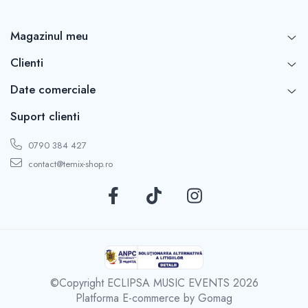
Nu mai căuta!
Alege
telecomanda samsung BN59-01315B
Magazinul meu
TEMIX ® și bucură-te de toate avantajele unei
telecomenzi de calitate la un preț competitiv. Comandă
Clienti
acum și îmbunătățește experiența de vizionare a
televizorului tău.
Date comerciale
Suport clienti
0790 384 427
contact@temix-shop.ro
©Copyright ECLIPSA MUSIC EVENTS 2026
Platforma E-commerce by Gomag