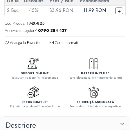
De la
Discount
Pret
/ buc
Economisesti
Telecomenzi Telefunken
+
2
Buc
-15%
33,96 RON
11,99 RON
Telecomenzi Teletech
Telecomenzi Tesla
Cod Produs:
TMX-825
Telecomenzi Toshiba
Ai nevoie de ajutor?
0790 384 427
Telecomenzi Utok
Adauga la Favorite
Cere informatii
Telecomenzi Vestel
Telecomenzi Vortex
Telecomenzi Watson
SUPORT ONLINE
BATERII INCLUSE
Telecomenzi Wellington
Te ajutăm să identifici telecomanda
Toate telecomenzile vin insoțite de baterii
Telecomenzi Westwood
RETUR GRATUIT
EFICIENȚĂ ASIGURATĂ
Poți returna produsul în maxim 14 zile
Produsele sunt testate și apoi expediate
Descriere