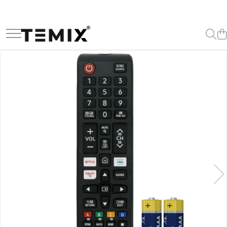
Telecomenzi TV
Telecomenzi Lg
Telecomenzi Samsung
Telecomenzi Akai
Telecomenzi Allview
Telecomenzi Blaupunkt
Telecomenzi Diamant
Telecomenzi Exclusiv
Telecomenzi Finlux
Telecomenzi Hisense
Telecomenzi Hitachi
Telecomenzi Horizon
Telecomenzi Hyundai