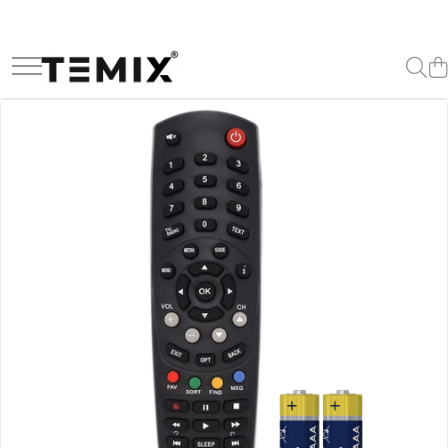
Telecomenzi TV
Telecomenzi Lg
Telecomenzi Samsung
Telecomenzi Akai
Telecomenzi Allview
Telecomenzi Blaupunkt
Telecomenzi Diamant
Telecomenzi Exclusiv
Telecomenzi Finlux
Telecomenzi Hisense
Telecomenzi Hitachi
Telecomenzi Horizon
Telecomenzi Hyundai