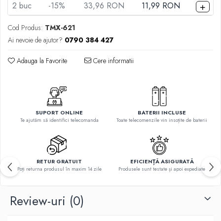
Telecomenzi Telefunken
+
2
buc
-15%
33,96 RON
11,99 RON
Telecomenzi Teletech
Cod Produs:
TMX-621
Telecomenzi Tesla
Ai nevoie de ajutor?
0790 384 427
Telecomenzi Toshiba
Adauga la Favorite
Cere informatii
Telecomenzi Utok
Telecomenzi Vestel
Telecomenzi Vortex
Telecomenzi Watson
SUPORT ONLINE
BATERII INCLUSE
Te ajutăm să identifici telecomanda
Toate telecomenzile vin insoțite de baterii
Telecomenzi Wellington
Telecomenzi Westwood
RETUR GRATUIT
EFICIENȚĂ ASIGURATĂ
Poți returna produsul în maxim 14 zile
Produsele sunt testate și apoi expediate
Review-uri
(0)