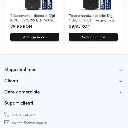
Telecomanda decodor Digi
Telecomanda decodor Digi
JC20, JS20, JS21, TEMIX®,
HD4, TEMIX®, neagra, baterii
neagra, baterii incluse
incluse
39,95 RON
39,95 RON
Adauga in cos
Adauga in cos
Magazinul meu
Clienti
Date comerciale
Suport clienti
0790 384 427
contact@temix-shop.ro