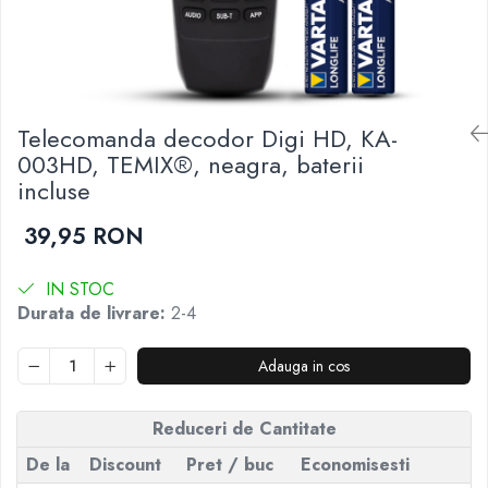
Telecomenzi JVC
Telecomenzi Luxor
Telecomenzi Metz
Telecomenzi Nei
Telecomanda decodor Digi HD, KA-
003HD, TEMIX®, neagra, baterii
Telecomenzi Orion
incluse
Telecomenzi Panasonic
Telecomenzi Philips
39,95 RON
Telecomenzi Schneider
IN STOC
Telecomenzi Sharp
Durata de livrare:
2-4
Telecomenzi Smart-Tech
Telecomenzi Sony
Adauga in cos
Telecomenzi Star-Light
Reduceri de Cantitate
Telecomenzi TCL
Telecomenzi Telefunken
De la
Discount
Pret
/ buc
Economisesti